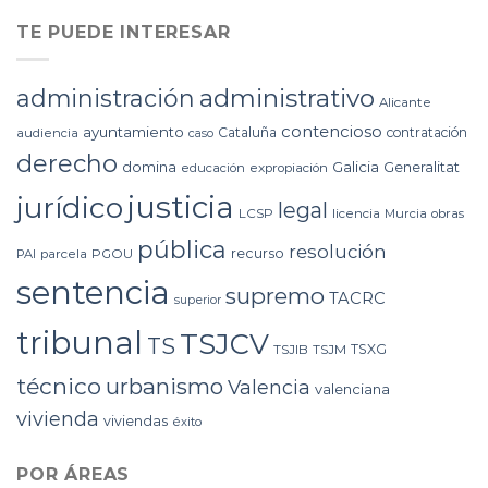
TE PUEDE INTERESAR
administrativo
administración
Alicante
contencioso
ayuntamiento
Cataluña
contratación
audiencia
caso
derecho
domina
Galicia
Generalitat
educación
expropiación
justicia
jurídico
legal
LCSP
licencia
Murcia
obras
pública
resolución
recurso
PAI
parcela
PGOU
sentencia
supremo
TACRC
superior
tribunal
TSJCV
TS
TSXG
TSJIB
TSJM
técnico
urbanismo
Valencia
valenciana
vivienda
viviendas
éxito
POR ÁREAS