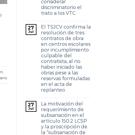
considerar
discriminatorio el
trato a los VTC
e
El TSJCV confirma la
27
Jul
resolución de tres
contratos de obra
en centros escolares
por incumplimiento
culpable del
contratista, al no
haber iniciado las
an
,
obras pese a las
ario
reservas formuladas
en el acta de
replanteo
La motivación del
27
Jul
requerimiento de
subsanación en el
artículo 150.2 LCSP
y la proscripción de
la “subsanación de