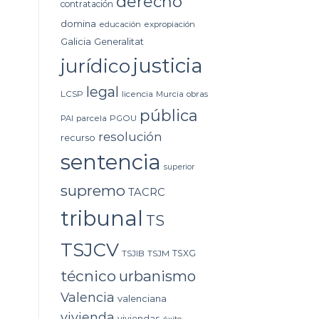
derecho
contratación
domina
educación
expropiación
Galicia
Generalitat
justicia
jurídico
legal
LCSP
licencia
Murcia
obras
pública
PAI
parcela
PGOU
resolución
recurso
sentencia
superior
supremo
TACRC
tribunal
TS
TSJCV
TSXG
TSJIB
TSJM
técnico
urbanismo
Valencia
valenciana
vivienda
viviendas
éxito