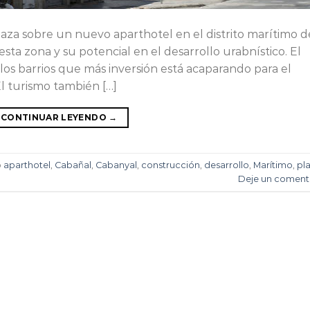
laza sobre un nuevo aparthotel en el distrito marítimo d
ta zona y su potencial en el desarrollo urabnístico. El
os barrios que más inversión está acaparando para el
El turismo también […]
CONTINUAR LEYENDO
→
o
aparthotel
,
Cabañal
,
Cabanyal
,
construcción
,
desarrollo
,
Marítimo
,
pl
Deje un coment