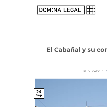
Skip
to
content
El Cabañal y su co
PUBLICADO EL
24
Sep