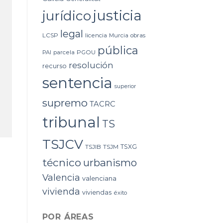
justicia
jurídico
legal
LCSP
licencia
Murcia
obras
pública
PAI
parcela
PGOU
resolución
recurso
sentencia
superior
supremo
TACRC
tribunal
TS
TSJCV
TSXG
TSJIB
TSJM
técnico
urbanismo
Valencia
valenciana
vivienda
viviendas
éxito
POR ÁREAS