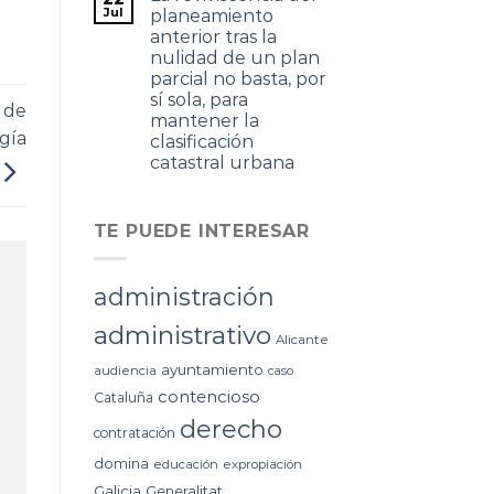
Jul
planeamiento
anterior tras la
nulidad de un plan
parcial no basta, por
sí sola, para
 de
mantener la
gía
clasificación
catastral urbana
TE PUEDE INTERESAR
administración
administrativo
Alicante
ayuntamiento
audiencia
caso
contencioso
Cataluña
derecho
contratación
domina
educación
expropiación
Galicia
Generalitat