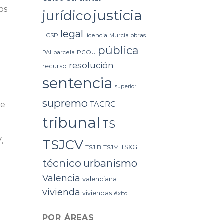
los
justicia
jurídico
legal
LCSP
licencia
Murcia
obras
pública
PAI
parcela
PGOU
resolución
recurso
sentencia
superior
supremo
TACRC
te
tribunal
TS
,
TSJCV
TSXG
TSJIB
TSJM
técnico
urbanismo
Valencia
valenciana
vivienda
viviendas
éxito
POR ÁREAS