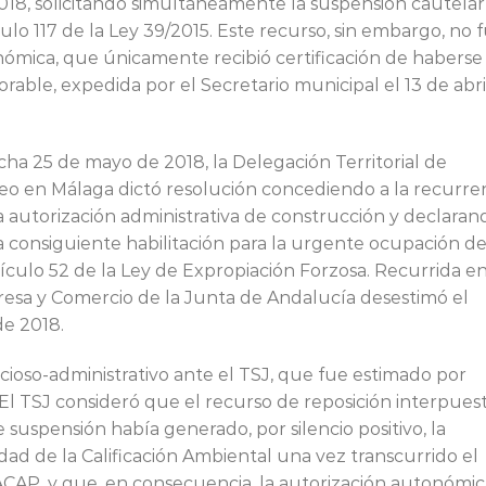
18, solicitando simultáneamente la suspensión cautelar
ulo 117 de la Ley 39/2015. Este recurso, sin embargo, no 
ómica, que únicamente recibió certificación de haberse
orable, expedida por el Secretario municipal el 13 de abri
ha 25 de mayo de 2018, la Delegación Territorial de
eo en Málaga dictó resolución concediendo a la recurre
 la autorización administrativa de construcción y declaran
la consiguiente habilitación para la urgente ocupación d
tículo 52 de la Ley de Expropiación Forzosa. Recurrida e
resa y Comercio de la Junta de Andalucía desestimó el
de 2018.
ioso-administrativo ante el TSJ, que fue estimado por
. El TSJ consideró que el recurso de reposición interpues
suspensión había generado, por silencio positivo, la
dad de la Calificación Ambiental una vez transcurrido el
PACAP, y que, en consecuencia, la autorización autonómic