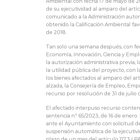
Ambiental con fecha 17 de mayo de 20
de su ejecutividad al amparo del artíc
comunicado a la Administración auton
obtenido la Calificación Ambiental fav
de 2018.
Tan solo una semana después, con fec
Economía, Innovación, Ciencia y Empl
la autorización administrativa previa,
la utilidad pública del proyecto, con 
los bienes afectados al amparo del ar
alzada, la Consejería de Empleo, Emp
recurso por resolución de 31 de julio 
El afectado interpuso recurso contenc
sentencia n.º 65/2023, de 16 de enero
ante el Ayuntamiento con solicitud de 
suspensión automática de la ejecutivi
plazo de un mes del artículo 117.3 L