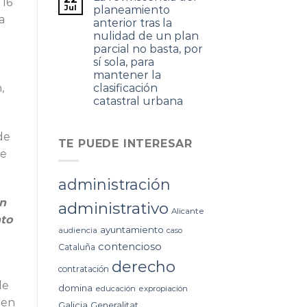
 16
Jul
planeamiento
a
anterior tras la
nulidad de un plan
parcial no basta, por
sí sola, para
mantener la
clasificación
,
catastral urbana
de
TE PUEDE INTERESAR
de
administración
un
administrativo
Alicante
nto
ayuntamiento
audiencia
caso
contencioso
Cataluña
derecho
contratación
de
domina
educación
expropiación
 en
Galicia
Generalitat