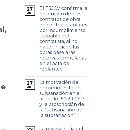
El TSJCV confirma la
27
Jul
resolución de tres
contratos de obra
en centros escolares
l,
por incumplimiento
culpable del
contratista, al no
haber iniciado las
obras pese a las
reservas formuladas
en el acta de
replanteo
La motivación del
27
de
Jul
requerimiento de
subsanación en el
artículo 150.2 LCSP
y la proscripción de
la “subsanación de
la subsanación”
La reviviscencia del
22