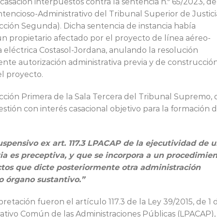
casación interpuestos contra la sentencia n.º 65/2023, de
ntencioso-Administrativo del Tribunal Superior de Justici
ción Segunda). Dicha sentencia de instancia había
n propietario afectado por el proyecto de línea aéreo-
 eléctrica Costasol-Jordana, anulando la resolución
te autorización administrativa previa y de construcción
el proyecto.
cción Primera de la Sala Tercera del Tribunal Supremo, 
estión con interés casacional objetivo para la formación 
suspensivo ex art. 117.3 LPACAP de la ejecutividad de 
a es preceptiva, y que se incorpora a un procedimie
 actos que dicte posteriormente otra administración
o órgano sustantivo.”
retación fueron el artículo 117.3 de la Ley 39/2015, de 1 
ativo Común de las Administraciones Públicas (LPACAP),