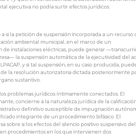
al ejecutiva no podía surtir efectos jurídicos.
o a si la petición de suspensión incorporada a un recurso
ficación ambiental municipal, en el marco de un
n de instalaciones eléctricas, puede generar —transcurr
resa— la suspensión automática de la ejecutividad del a
3 LPACAP, y si tal suspensión, en su caso producida, pued
z de la resolución autorizatoria dictada posteriormente p
rgano sustantivo.
dos problemas jurídicos íntimamente conectados. El
ante, concierne a la naturaleza jurídica de la calificació
inistrativo definitivo susceptible de impugnación autóno
ficado integrante de un procedimiento bifásico. El
 sobre si los efectos del silencio positivo suspensivo del
en procedimientos en los que intervienen dos