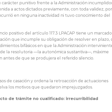
su carácter punitivo frente a la Administración incumplidor
da a actos dictados previamente, con toda validez, po
ncurrió en ninguna inactividad ni tuvo conocimiento del
ncio positivo del artículo 117.3 LPACAP tiene un marcado
tración que incumple su obligación de resolver en plazo,
ientos bifásicos en que la Administración intervinient
 de la resolutoria —la autonómica sustantiva—, máxime
 antes de que se produjera el referido silencio.
sos de casación y ordena la retroacción de actuaciones
suelva los motivos que quedaron imprejuzgados.
cto de trámite no cualificado: irrecurribilidad