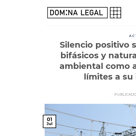
Skip
to
content
AC
Silencio positivo
bifásicos y natura
ambiental como ac
límites a s
PUBLICAD
01
Jul