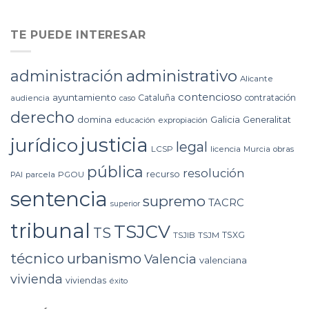
TE PUEDE INTERESAR
administrativo
administración
Alicante
contencioso
ayuntamiento
Cataluña
contratación
audiencia
caso
derecho
domina
Galicia
Generalitat
educación
expropiación
justicia
jurídico
legal
LCSP
licencia
Murcia
obras
pública
resolución
recurso
PAI
parcela
PGOU
sentencia
supremo
TACRC
superior
tribunal
TSJCV
TS
TSXG
TSJIB
TSJM
técnico
urbanismo
Valencia
valenciana
vivienda
viviendas
éxito