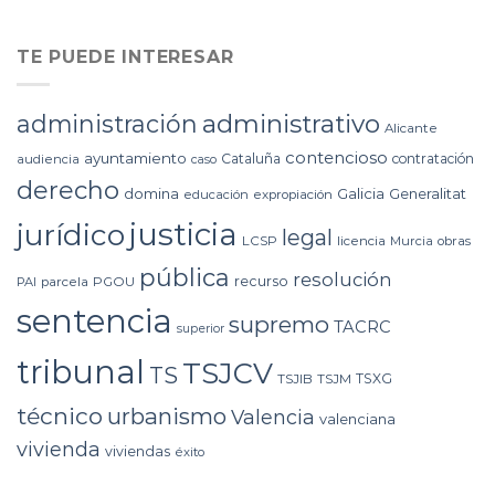
TE PUEDE INTERESAR
administrativo
administración
Alicante
contencioso
ayuntamiento
Cataluña
contratación
audiencia
caso
derecho
domina
Galicia
Generalitat
educación
expropiación
justicia
jurídico
legal
LCSP
licencia
Murcia
obras
pública
resolución
recurso
PAI
parcela
PGOU
sentencia
supremo
TACRC
superior
tribunal
TSJCV
TS
TSXG
TSJIB
TSJM
técnico
urbanismo
Valencia
valenciana
vivienda
viviendas
éxito