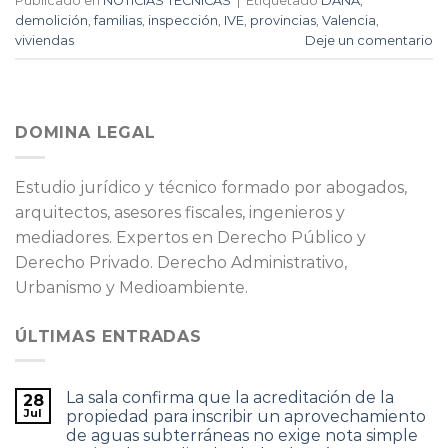
Publicado en
NOTICIAS TÉCNICAS
|
Etiquetado
DANA
,
demolición
,
familias
,
inspección
,
IVE
,
provincias
,
Valencia
,
viviendas
Deje un comentario
DOMINA LEGAL
Estudio jurídico y técnico formado por abogados,
arquitectos, asesores fiscales, ingenieros y
mediadores. Expertos en Derecho Público y
Derecho Privado. Derecho Administrativo,
Urbanismo y Medioambiente.
ÚLTIMAS ENTRADAS
La sala confirma que la acreditación de la
28
Jul
propiedad para inscribir un aprovechamiento
de aguas subterráneas no exige nota simple