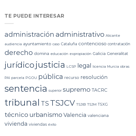
TE PUEDE INTERESAR
administrativo
administración
Alicante
contencioso
ayuntamiento
Cataluña
contratación
audiencia
caso
derecho
domina
Galicia
Generalitat
educación
expropiación
justicia
jurídico
legal
LCSP
licencia
Murcia
obras
pública
resolución
recurso
PAI
parcela
PGOU
sentencia
supremo
TACRC
superior
tribunal
TSJCV
TS
TSXG
TSJIB
TSJM
técnico
urbanismo
Valencia
valenciana
vivienda
viviendas
éxito