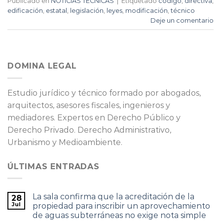
Publicado en
NOTICIAS TÉCNICAS
|
Etiquetado
código
,
directiva
,
edificación
,
estatal
,
legislación
,
leyes
,
modificación
,
técnico
Deje un comentario
DOMINA LEGAL
Estudio jurídico y técnico formado por abogados,
arquitectos, asesores fiscales, ingenieros y
mediadores. Expertos en Derecho Público y
Derecho Privado. Derecho Administrativo,
Urbanismo y Medioambiente.
ÚLTIMAS ENTRADAS
La sala confirma que la acreditación de la
28
Jul
propiedad para inscribir un aprovechamiento
de aguas subterráneas no exige nota simple