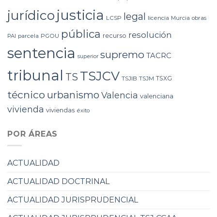
justicia
jurídico
legal
LCSP
licencia
Murcia
obras
pública
resolución
recurso
PAI
parcela
PGOU
sentencia
supremo
TACRC
superior
tribunal
TSJCV
TS
TSXG
TSJIB
TSJM
técnico
urbanismo
Valencia
valenciana
vivienda
viviendas
éxito
POR ÁREAS
ACTUALIDAD
ACTUALIDAD DOCTRINAL
ACTUALIDAD JURISPRUDENCIAL