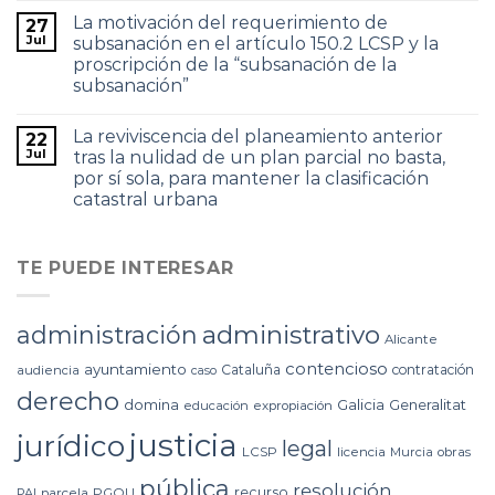
La motivación del requerimiento de
27
Jul
subsanación en el artículo 150.2 LCSP y la
proscripción de la “subsanación de la
subsanación”
La reviviscencia del planeamiento anterior
22
Jul
tras la nulidad de un plan parcial no basta,
por sí sola, para mantener la clasificación
catastral urbana
TE PUEDE INTERESAR
administrativo
administración
Alicante
contencioso
ayuntamiento
Cataluña
contratación
audiencia
caso
derecho
domina
Galicia
Generalitat
educación
expropiación
justicia
jurídico
legal
LCSP
licencia
Murcia
obras
pública
resolución
recurso
PAI
parcela
PGOU