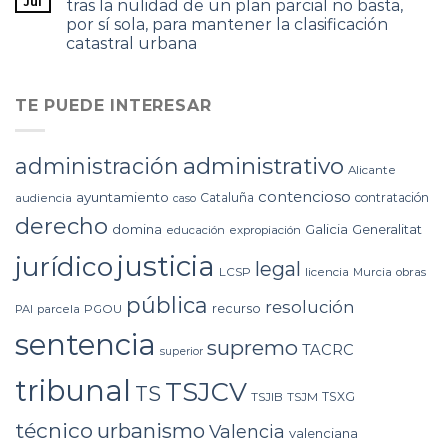
Jul
tras la nulidad de un plan parcial no basta,
por sí sola, para mantener la clasificación
catastral urbana
TE PUEDE INTERESAR
administrativo
administración
Alicante
contencioso
ayuntamiento
Cataluña
contratación
audiencia
caso
derecho
domina
Galicia
Generalitat
educación
expropiación
justicia
jurídico
legal
LCSP
licencia
Murcia
obras
pública
resolución
recurso
PAI
parcela
PGOU
sentencia
supremo
TACRC
superior
tribunal
TSJCV
TS
TSXG
TSJIB
TSJM
técnico
urbanismo
Valencia
valenciana