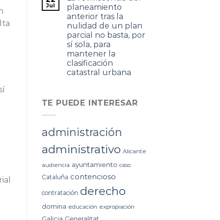
Jul
planeamiento
n
anterior tras la
lta
nulidad de un plan
parcial no basta, por
sí sola, para
mantener la
clasificación
catastral urbana
sí
TE PUEDE INTERESAR
administración
administrativo
Alicante
ayuntamiento
audiencia
caso
contencioso
Cataluña
ial
derecho
contratación
domina
educación
expropiación
Galicia
Generalitat