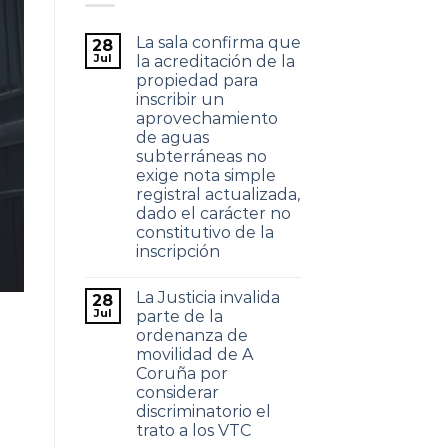
La sala confirma que
28
Jul
la acreditación de la
propiedad para
inscribir un
aprovechamiento
de aguas
subterráneas no
exige nota simple
registral actualizada,
dado el carácter no
constitutivo de la
inscripción
La Justicia invalida
28
Jul
parte de la
ordenanza de
movilidad de A
Coruña por
considerar
discriminatorio el
trato a los VTC