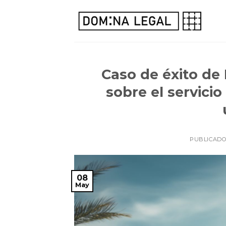
Skip
to
content
Caso de éxito de
sobre el servici
PUBLICADO
08
May