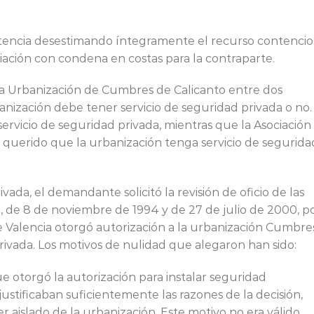
ntencia desestimando íntegramente el recurso contencio
ciación con condena en costas para la contraparte.
en la Urbanización de Cumbres de Calicanto entre dos
banización debe tener servicio de seguridad privada o no.
vicio de seguridad privada, mientras que la Asociación
 querido que la urbanización tenga servicio de segurida
ivada, el demandante solicitó la revisión de oficio de las
, de 8 de noviembre de 1994 y de 27 de julio de 2000, p
e Valencia otorgó autorización a la urbanización Cumbre
privada. Los motivos de nulidad que alegaron han sido:
e otorgó la autorización para instalar seguridad
stificaban suficientemente las razones de la decisión,
 aislado de la urbanización. Este motivo no era válido,