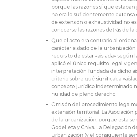
porque las razones sí que estaban j
no era lo suficientemente extensa 
de extensión o exhaustividad no es 
conocerse las razones detrás de la d
Que el acto era contrario al orden
carácter aislado de la urbanizaci
requisito de estar «aislada» según l
aplicó el único requisito legal vig
interpretación fundada de dicho ais
criterio sobre qué significaba «ais
concepto jurídico indeterminado no
nulidad de pleno derecho.
Omisión del procedimiento legalmen
extensión territorial. La Asociación
de la urbanización, porque esta se
Godelleta y Chiva. La Delegación 
urbanización (y el consiguiente ser