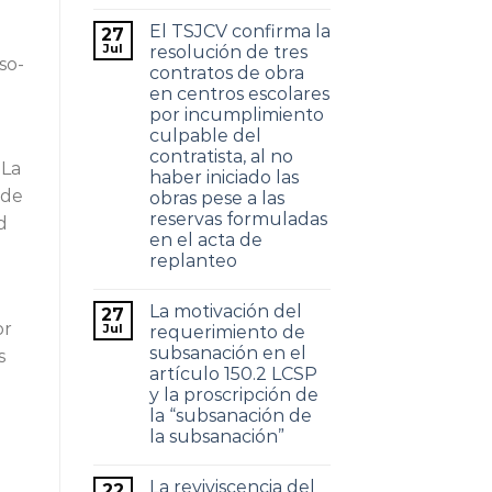
El TSJCV confirma la
27
Jul
resolución de tres
so-
contratos de obra
en centros escolares
por incumplimiento
culpable del
contratista, al no
 La
haber iniciado las
 de
obras pese a las
reservas formuladas
d
en el acta de
replanteo
La motivación del
27
or
Jul
requerimiento de
subsanación en el
s
artículo 150.2 LCSP
y la proscripción de
la “subsanación de
la subsanación”
La reviviscencia del
22