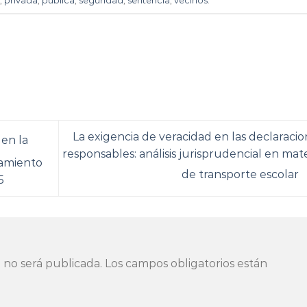
a
,
privada
,
pública
,
seguridad
,
sentencia
,
vecinos
.
La exigencia de veracidad en las declaracio
 en la
responsables: análisis jurisprudencial en mat
hamiento
de transporte escolar
5
 no será publicada.
Los campos obligatorios están