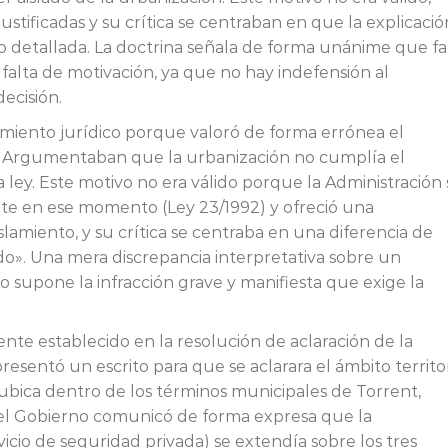
ustificadas y su crítica se centraban en que la explicació
o detallada. La doctrina señala de forma unánime que fa
falta de motivación, ya que no hay indefensión al
ecisión.
amiento jurídico porque valoró de forma errónea el
ón. Argumentaban que la urbanización no cumplía el
a ley. Este motivo no era válido porque la Administración 
ente en ese momento (Ley 23/1992) y ofreció una
lamiento, y su crítica se centraba en una diferencia de
lado». Una mera discrepancia interpretativa sobre un
 supone la infracción grave y manifiesta que exige la
te establecido en la resolución de aclaración de la
 presentó un escrito para que se aclarara el ámbito territor
 ubica dentro de los términos municipales de Torrent,
del Gobierno comunicó de forma expresa que la
vicio de seguridad privada) se extendía sobre los tres