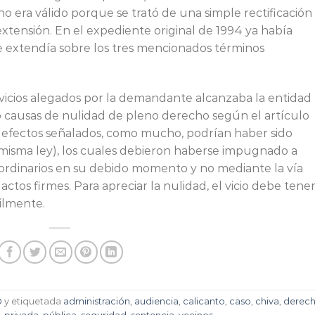
o era válido porque se trató de una simple rectificación
 extensión. En el expediente original de 1994 ya había
e extendía sobre los tres mencionados términos
vicios alegados por la demandante alcanzaba la entidad
o causas de nulidad de pleno derecho según el artículo
s defectos señalados, como mucho, podrían haber sido
la misma ley), los cuales debieron haberse impugnado a
s ordinarios en su debido momento y no mediante la vía
 actos firmes. Para apreciar la nulidad, el vicio debe tene
ilmente.
O
y etiquetada
administración
,
audiencia
,
calicanto
,
caso
,
chiva
,
derec