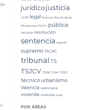
 de
justicia
jurídico
legal
LCSP
licencia
Murcia
obras
pública
PAI
parcela
PGOU
resolución
recurso
sentencia
superior
supremo
TACRC
tribunal
TS
r
TSJCV
TSXG
TSJIB
TSJM
técnico
urbanismo
Valencia
valenciana
vivienda
viviendas
éxito
ho
,
POR ÁREAS