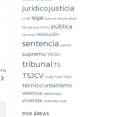
justicia
jurídico
legal
LCSP
licencia
Murcia
obras
pública
PAI
parcela
PGOU
resolución
recurso
sentencia
superior
supremo
TACRC
tribunal
TS
cho
TSJCV
TSXG
TSJIB
TSJM
técnico
urbanismo
Valencia
valenciana
vivienda
viviendas
éxito
POR ÁREAS