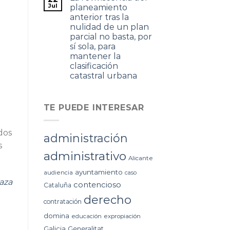
Jul
planeamiento
anterior tras la
nulidad de un plan
parcial no basta, por
sí sola, para
mantener la
clasificación
catastral urbana
TE PUEDE INTERESAR
dos
administración
s
administrativo
Alicante
ayuntamiento
audiencia
caso
aza
contencioso
Cataluña
derecho
contratación
domina
educación
expropiación
Galicia
Generalitat