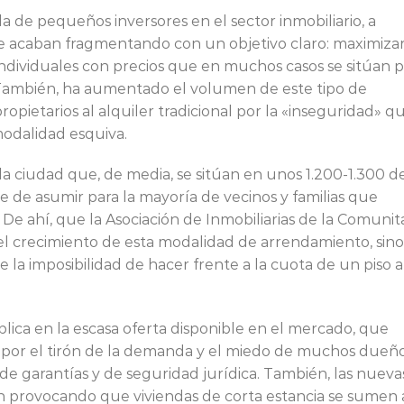
a de pequeños inversores en el sector inmobiliario, a
e acaban fragmentando con un objetivo claro: maximiza
 individuales con precios que en muchos casos se sitúan 
También, ha aumentado el volumen de este tipo de
opietarios al alquiler tradicional por la «inseguridad» q
modalidad esquiva.
a ciudad que, de media, se sitúan en unos 1.200-1.300 d
 de asumir para la mayoría de vecinos y familias que
 De ahí, que la Asociación de Inmobiliarias de la Comunit
del crecimiento de esta modalidad de arrendamiento, sino
a imposibilidad de hacer frente a la cuota de un piso a
ica en la escasa oferta disponible en el mercado, que
por el tirón de la demanda y el miedo de muchos dueñ
de garantías y de seguridad jurídica. También, las nueva
stán provocando que viviendas de corta estancia se sumen 