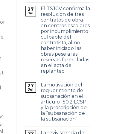
El TSJCV confirma la
27
Jul
resolución de tres
r
contratos de obra
por
en centros escolares
por incumplimiento
ue
culpable del
contratista, al no
haber iniciado las
obras pese a las
e
reservas formuladas
en el acta de
replanteo
at
La motivación del
27
l
Jul
requerimiento de
subsanación en el
artículo 150.2 LCSP
y la proscripción de
la “subsanación de
os
la subsanación”
s
al
La reviviscencia del
22