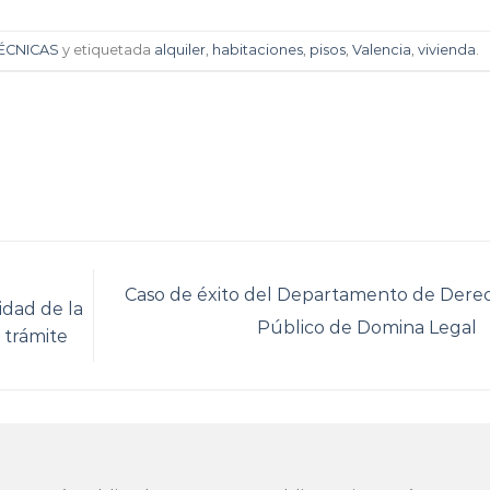
TÉCNICAS
y etiquetada
alquiler
,
habitaciones
,
pisos
,
Valencia
,
vivienda
.
a
Caso de éxito del Departamento de Dere
idad de la
Público de Domina Legal
l trámite