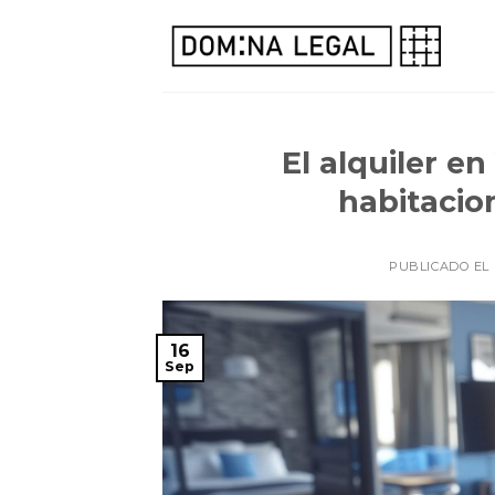
Skip
to
content
El alquiler e
habitacio
PUBLICADO EL
16
Sep