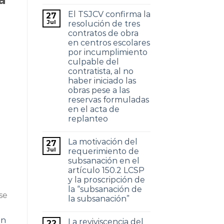
El TSJCV confirma la
27
Jul
resolución de tres
contratos de obra
en centros escolares
por incumplimiento
culpable del
contratista, al no
haber iniciado las
obras pese a las
reservas formuladas
en el acta de
replanteo
La motivación del
27
Jul
requerimiento de
subsanación en el
artículo 150.2 LCSP
y la proscripción de
la “subsanación de
se
la subsanación”
en
La reviviscencia del
22