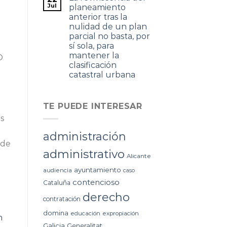
Jul
planeamiento
anterior tras la
nulidad de un plan
parcial no basta, por
sí sola, para
mantener la
O
clasificación
catastral urbana
TE PUEDE INTERESAR
es
administración
 de
administrativo
Alicante
ayuntamiento
audiencia
caso
contencioso
Cataluña
derecho
contratación
domina
educación
expropiación
n
Galicia
Generalitat