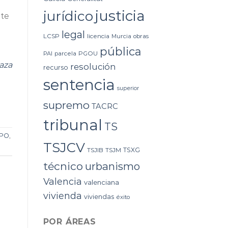
justicia
jurídico
ite
legal
LCSP
licencia
Murcia
obras
pública
PAI
parcela
PGOU
aza
resolución
recurso
sentencia
superior
supremo
TACRC
tribunal
TS
PO
,
TSJCV
TSXG
TSJIB
TSJM
técnico
urbanismo
Valencia
valenciana
vivienda
viviendas
éxito
POR ÁREAS