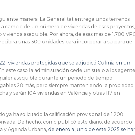
siguiente manera. La Generalitat entrega unos terrenos
as a cambio de un número de viviendas de esos proyectos,
 vivienda asequible. Por ahora, de esas más de 1.700 VP
recibirá unas 300 unidades para incorporar a su parque
221 viviendas protegidas que se adjudicó Culmia en un
 En este caso la administración cede un suelo a los agent
lquiler asequible durante un periodo de tiempo
rogables 20 más, pero siempre manteniendo la propiedad
ha y serán 104 viviendas en València y otras 117 en
o ya ha solicitado la calificación provisional de 1.200
 privada. De hecho, como publicó este diario, de acuerdo
nda y Agenda Urbana,
de enero a junio de este 2025 se ha