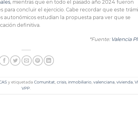
nales
, mientras que en todo el pasado año 2024 fueron
es para concluir el ejercicio. Cabe recordar que este trám
cios autonómicos estudian la propuesta para ver que se
cación definitiva.
*Fuente:
Valencia
Pl
ICAS
y etiquetada
Comunitat
,
crisis
,
inmobiliario
,
valenciana
,
vivienda
,
V
VPP
.