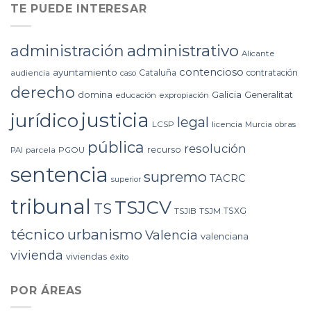
TE PUEDE INTERESAR
administrativo
administración
Alicante
contencioso
ayuntamiento
Cataluña
contratación
audiencia
caso
derecho
domina
Galicia
Generalitat
educación
expropiación
justicia
jurídico
legal
LCSP
licencia
Murcia
obras
pública
resolución
recurso
PAI
parcela
PGOU
sentencia
supremo
TACRC
superior
tribunal
TSJCV
TS
TSXG
TSJIB
TSJM
técnico
urbanismo
Valencia
valenciana
vivienda
viviendas
éxito
POR ÁREAS