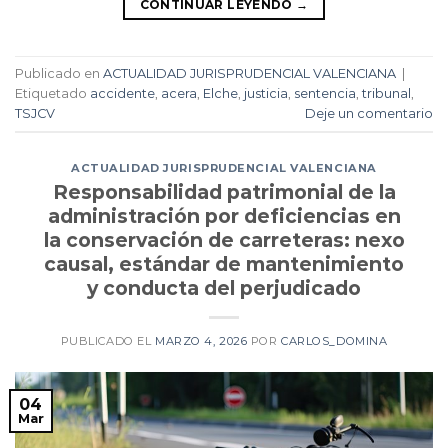
CONTINUAR LEYENDO
→
Publicado en
ACTUALIDAD JURISPRUDENCIAL VALENCIANA
|
Etiquetado
accidente
,
acera
,
Elche
,
justicia
,
sentencia
,
tribunal
,
TSJCV
Deje un comentario
ACTUALIDAD JURISPRUDENCIAL VALENCIANA
Responsabilidad patrimonial de la
administración por deficiencias en
la conservación de carreteras: nexo
causal, estándar de mantenimiento
y conducta del perjudicado
PUBLICADO EL
MARZO 4, 2026
POR
CARLOS_DOMINA
04
Mar