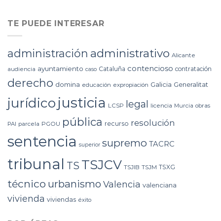
TE PUEDE INTERESAR
administrativo
administración
Alicante
contencioso
ayuntamiento
Cataluña
contratación
audiencia
caso
derecho
domina
Galicia
Generalitat
educación
expropiación
justicia
jurídico
legal
LCSP
licencia
Murcia
obras
pública
resolución
recurso
PAI
parcela
PGOU
sentencia
supremo
TACRC
superior
tribunal
TSJCV
TS
TSXG
TSJIB
TSJM
técnico
urbanismo
Valencia
valenciana
vivienda
viviendas
éxito