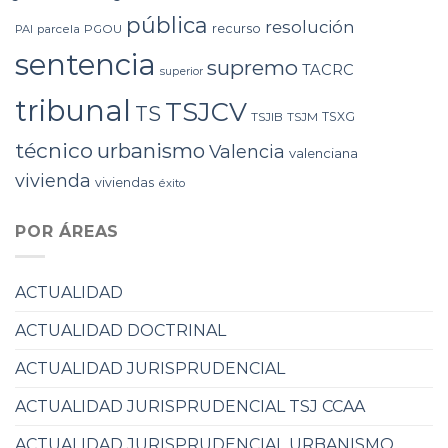
pública
resolución
recurso
PAI
parcela
PGOU
sentencia
supremo
TACRC
superior
tribunal
TSJCV
TS
TSXG
TSJIB
TSJM
técnico
urbanismo
Valencia
valenciana
vivienda
viviendas
éxito
POR ÁREAS
ACTUALIDAD
ACTUALIDAD DOCTRINAL
ACTUALIDAD JURISPRUDENCIAL
ACTUALIDAD JURISPRUDENCIAL TSJ CCAA
ACTUALIDAD JURISPRUDENCIAL URBANISMO