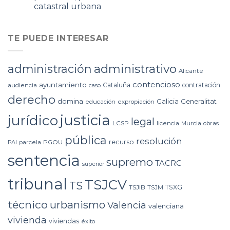
catastral urbana
TE PUEDE INTERESAR
administrativo
administración
Alicante
contencioso
ayuntamiento
Cataluña
contratación
audiencia
caso
derecho
domina
Galicia
Generalitat
educación
expropiación
justicia
jurídico
legal
LCSP
licencia
Murcia
obras
pública
resolución
recurso
PAI
parcela
PGOU
sentencia
supremo
TACRC
superior
tribunal
TSJCV
TS
TSXG
TSJIB
TSJM
técnico
urbanismo
Valencia
valenciana
vivienda
viviendas
éxito