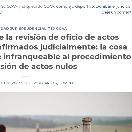
TSJ CCAA
|
Etiquetado
CCAA
,
complejo deportivo
,
Donibane
,
jurídico
,
V
Deje un coment
DAD JURISPRUDENCIAL TSJ CCAA
la revisión de oficio de actos
nfirmados judicialmente: la cosa
 infranqueable al procedimiento
isión de actos nulos
EL
ENERO 22, 2026
POR
CARLOS_DOMINA