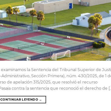
al examinamos la Sentencia del Tribunal Superior de Justi
o-Administrativo, Sección Primera), núm. 430/2025, de 1 d
rso de apelación 315/2025, que resolvió el recurso
asaia contra la sentencia que reconoció el derecho de [
CONTINUAR LEYENDO
→