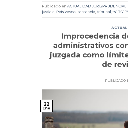
Publicado en
ACTUALIDAD JURISPRUDENCIAL 
justicia
,
País Vasco
,
sentencia
,
tribunal
,
tsj
,
TSJP
ACTUALI
Improcedencia de 
administrativos co
juzgada como límite
de rev
PUBLICADO 
22
Ene