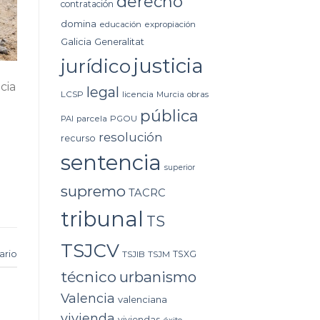
derecho
contratación
domina
educación
expropiación
Galicia
Generalitat
justicia
jurídico
cia
legal
LCSP
licencia
Murcia
obras
pública
PAI
parcela
PGOU
resolución
recurso
sentencia
superior
supremo
TACRC
tribunal
TS
TSJCV
ario
TSXG
TSJIB
TSJM
técnico
urbanismo
Valencia
valenciana
vivienda
viviendas
éxito