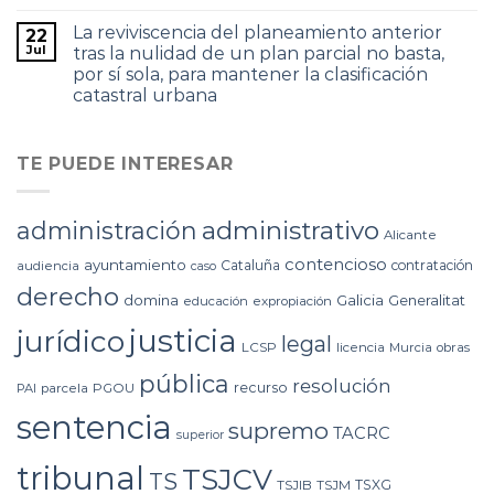
La reviviscencia del planeamiento anterior
22
Jul
tras la nulidad de un plan parcial no basta,
por sí sola, para mantener la clasificación
catastral urbana
TE PUEDE INTERESAR
administrativo
administración
Alicante
contencioso
ayuntamiento
Cataluña
contratación
audiencia
caso
derecho
domina
Galicia
Generalitat
educación
expropiación
justicia
jurídico
legal
LCSP
licencia
Murcia
obras
pública
resolución
recurso
PAI
parcela
PGOU
sentencia
supremo
TACRC
superior
tribunal
TSJCV
TS
TSXG
TSJIB
TSJM