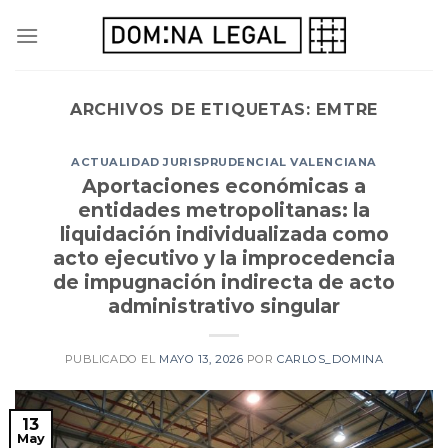
Skip
to
content
ARCHIVOS DE ETIQUETAS:
EMTRE
ACTUALIDAD JURISPRUDENCIAL VALENCIANA
Aportaciones económicas a
entidades metropolitanas: la
liquidación individualizada como
acto ejecutivo y la improcedencia
de impugnación indirecta de acto
administrativo singular
PUBLICADO EL
MAYO 13, 2026
POR
CARLOS_DOMINA
13
May