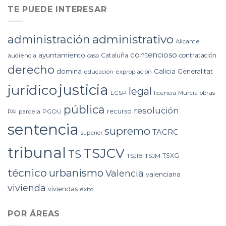
TE PUEDE INTERESAR
administrativo
administración
Alicante
contencioso
ayuntamiento
Cataluña
contratación
audiencia
caso
derecho
domina
Galicia
Generalitat
educación
expropiación
justicia
jurídico
legal
LCSP
licencia
Murcia
obras
pública
resolución
recurso
PAI
parcela
PGOU
sentencia
supremo
TACRC
superior
tribunal
TSJCV
TS
TSXG
TSJIB
TSJM
técnico
urbanismo
Valencia
valenciana
vivienda
viviendas
éxito
POR ÁREAS