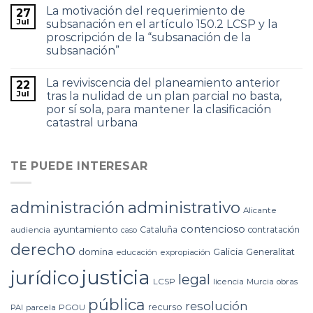
La motivación del requerimiento de
27
Jul
subsanación en el artículo 150.2 LCSP y la
proscripción de la “subsanación de la
subsanación”
La reviviscencia del planeamiento anterior
22
Jul
tras la nulidad de un plan parcial no basta,
por sí sola, para mantener la clasificación
catastral urbana
TE PUEDE INTERESAR
administrativo
administración
Alicante
contencioso
ayuntamiento
Cataluña
contratación
audiencia
caso
derecho
domina
Galicia
Generalitat
educación
expropiación
justicia
jurídico
legal
LCSP
licencia
Murcia
obras
pública
resolución
recurso
PAI
parcela
PGOU