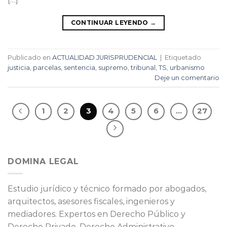
CONTINUAR LEYENDO
→
Publicado en
ACTUALIDAD JURISPRUDENCIAL
|
Etiquetado
justicia
,
parcelas
,
sentencia
,
supremo
,
tribunal
,
TS
,
urbanismo
Deje un comentario
1
2
3
4
5
6
…
27
DOMINA LEGAL
Estudio jurídico y técnico formado por abogados,
arquitectos, asesores fiscales, ingenieros y
mediadores. Expertos en Derecho Público y
Derecho Privado. Derecho Administrativo,