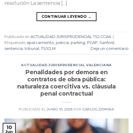
resolución La sentencia […]
CONTINUAR LEYENDO
→
Publicado en
ACTUALIDAD JURISPRUDENCIAL TSJ CCAA
|
Etiquetado
aparcamiento
,
justicia
,
parking
,
PCAP
,
Sanfont
,
sentencia
,
tribunal
,
TSJCLM
Deje un comentario
ACTUALIDAD JURISPRUDENCIAL VALENCIANA
Penalidades por demora en
contratos de obra pública:
naturaleza coercitiva vs. cláusula
penal contractual
PUBLICADO EL
JUNIO 10, 2026
POR
CARLOS_DOMINA
10
Jun