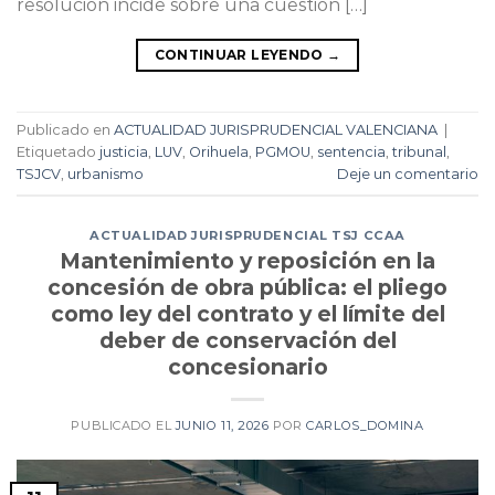
resolución incide sobre una cuestión […]
CONTINUAR LEYENDO
→
Publicado en
ACTUALIDAD JURISPRUDENCIAL VALENCIANA
|
Etiquetado
justicia
,
LUV
,
Orihuela
,
PGMOU
,
sentencia
,
tribunal
,
TSJCV
,
urbanismo
Deje un comentario
ACTUALIDAD JURISPRUDENCIAL TSJ CCAA
Mantenimiento y reposición en la
concesión de obra pública: el pliego
como ley del contrato y el límite del
deber de conservación del
concesionario
PUBLICADO EL
JUNIO 11, 2026
POR
CARLOS_DOMINA