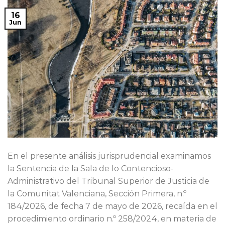
16
Jun
En el presente análisis jurisprudencial examinamos
la Sentencia de la Sala de lo Contencioso-
Administrativo del Tribunal Superior de Justicia de
la Comunitat Valenciana, Sección Primera, n.º
184/2026, de fecha 7 de mayo de 2026, recaída en el
procedimiento ordinario n.º 258/2024, en materia de